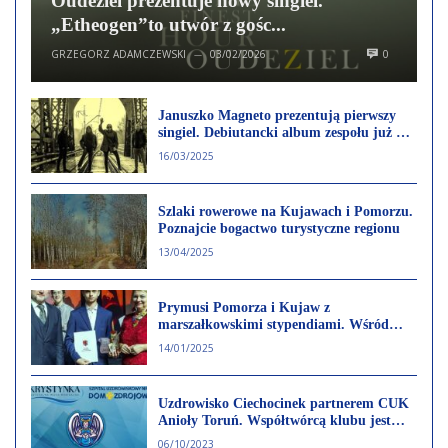
Oudeziel prezentuje nowy singiel.
„Etheogen”to utwór z gośc...
GRZEGORZ ADAMCZEWSKI
03/02/2026
0
—
Januszko Magneto prezentują pierwszy
singiel. Debiutancki album zespołu już w
maju
16/03/2025
Szlaki rowerowe na Kujawach i Pomorzu.
Poznajcie bogactwo turystyczne regionu
13/04/2025
Prymusi Pomorza i Kujaw z
marszałkowskimi stypendiami. Wśród
wyróżnionych są uczniowie z powiatu
14/01/2025
aleksandrowskiego
Uzdrowisko Ciechocinek partnerem CUK
Anioły Toruń. Współtwórcą klubu jest
sam Wilfredo Leon Venero
06/10/2023