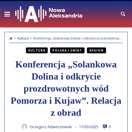
Skip
to
content
Kultura
Konferencja „Solankowa Dolina i odkrycie prozdrowotnych wód Pomorza i Kujaw”. Relacja z obrad
KULTURA
POLSKA I ŚWIAT
REGION
Konferencja „Solankowa
Dolina i odkrycie
prozdrowotnych wód
Pomorza i Kujaw”. Relacja
z obrad
0
Grzegorz Adamczewski
17/03/2025
—