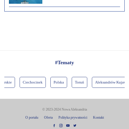
#Tematy
skie
Ciechocinek
Polska
Toruń
Aleksandrów Kujawski
© 2023-2024 Nowa Aleksandria
O portalu
Oferta
Polityka prywatności
Kontakt