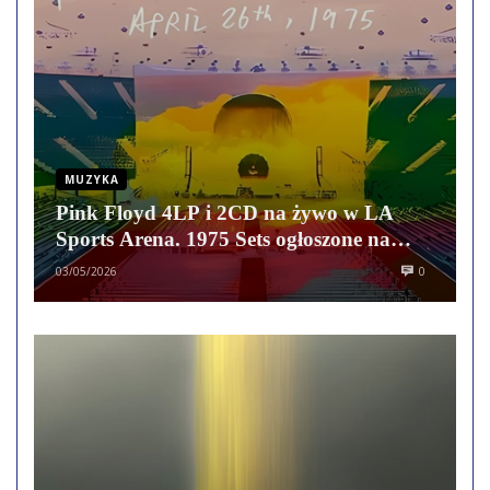
MUZYKA
Pink Floyd 4LP i 2CD na żywo w LA
Sports Arena. 1975 Sets ogłoszone na
Record Store Day 2026
03/05/2026
0