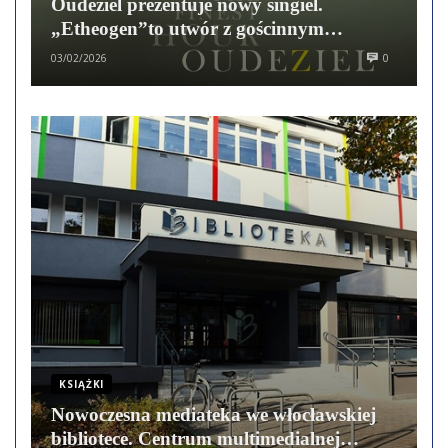
Oudeziel prezentuje nowy singiel.
„Etheogen”to utwór z gościnnym
udziałem Justina Turka
03/02/2026
0
KSIĄŻKI
Nowoczesna mediateka we włocławskiej
bibliotece. Centrum multimedialnej