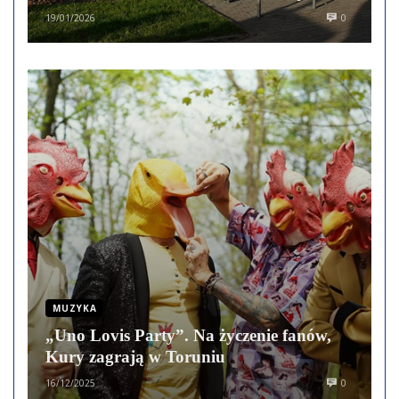
rozrywki i kultury
19/01/2026
0
MUZYKA
„Uno Lovis Party”. Na życzenie fanów,
Kury zagrają w Toruniu
16/12/2025
0