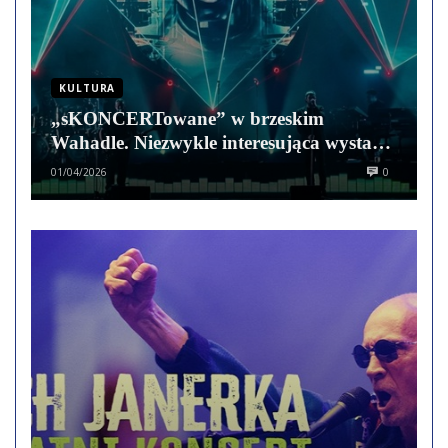
KULTURA
„sKONCERTowane” w brzeskim
Wahadle. Niezwykle interesująca wystawa
zdjęć koncertowych
01/04/2026
0