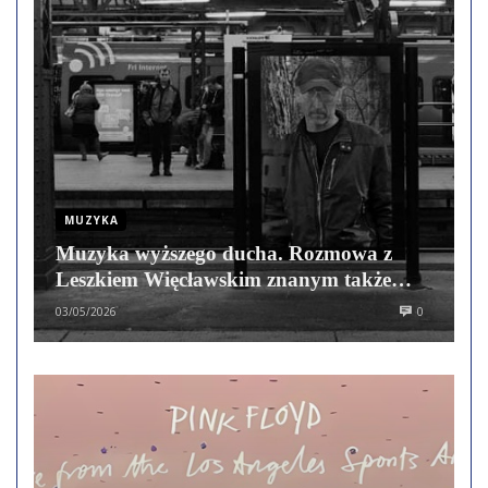
MUZYKA
Muzyka wyższego ducha. Rozmowa z
Leszkiem Więcławskim znanym także
jako Sunqreaze oraz z zespołu Hologram
03/05/2026
0