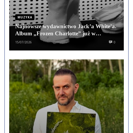
MUZYKA
Najnowsze wydawnictwo Jack’a White’a.
Album „Frozen Charlotte” już w
sprzedaży
15/07/2026
0