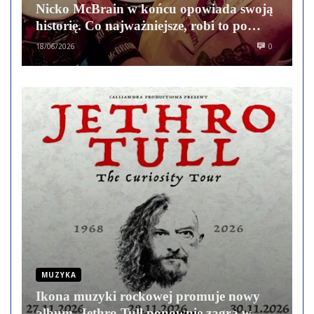
Nicko McBrain w końcu opowiada swoją
historię. Co najważniejsze, robi to po
swojemu.
18/06/2026
0
MUZYKA
Ikona muzyki rockowej promuje nowy
album. Jethro Tull ponownie zagra w