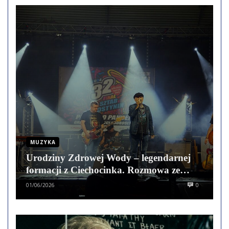
MUZYKA
Urodziny Zdrowej Wody – legendarnej
formacji z Ciechocinka. Rozmowa ze
Sławkiem Małeckim
01/06/2026
0