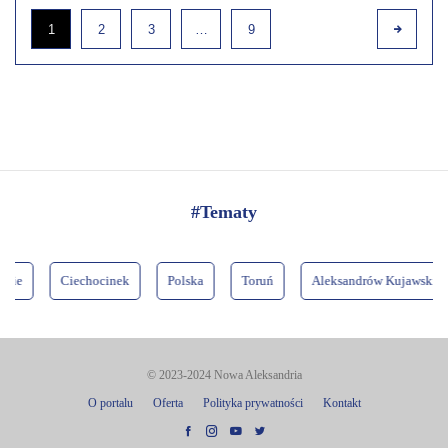
1
2
3
…
9
#Tematy
iechocinek
Polska
Toruń
Aleksandrów Kujawski
Włocła
© 2023-2024 Nowa Aleksandria
O portalu
Oferta
Polityka prywatności
Kontakt