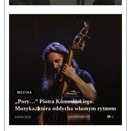
MUZYKA
„Pory…” Piotra Komosińskiego.
Muzyka, która oddycha własnym rytmem
04/06/2026
0