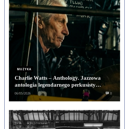
MUZYKA
Charlie Watts – Anthology. Jazzowa
antologia legendarnego perkusisty
wkrótce w sprzedaży
06/05/2026
0