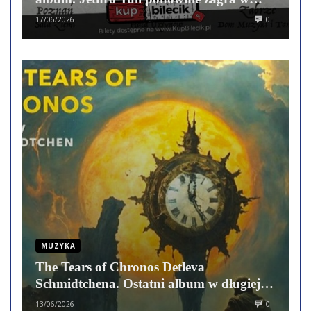
Polsce
17/06/2026
0
MUZYKA
The Tears of Chronos Detleva
Schmidtchena. Ostatni album w długiej
karierze muzycznej
13/06/2026
0