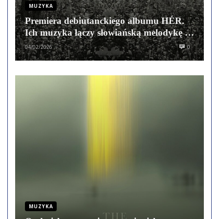
MUZYKA
Premiera debiutanckiego albumu HÉR.
Ich muzyka łączy słowiańską melodykę ze
skandynawskim klimatem
04/02/2026
0
MUZYKA