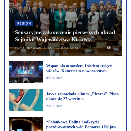
REGION
Sensacyjne zakonczenie pierwszych obrad
Sejmiku Województwa Kujaw...
GRZEGORZ ADAMCZEWSKI
07/05/2024
0
—
Wspaniała atmosfera i siedem tysięcy
widzów. Koncertem noworocznym
uczczono 25-lecie województwa kujawsko-
08/01/2024
pomorskiego
Javva zapowiada album „Pícaros”. Płyta
ukaże się 27 września
24/08/2024
“Solankowa Dolina i odkrycie
prozdrowotnych wód Pomorza i Kujaw”.