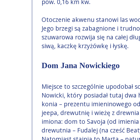
pow. 0,16 km kw.
Otoczenie akwenu stanowi las wod
Jego brzegi są zabagnione i trudn
szuwarowa rozwija się na całej dłu
siwą, kaczkę krzyżówkę i łyskę.
Dom Jana Nowickiego
Miejsce to szczególnie upodobał s
Nowicki, który posiadał tutaj dwa
konia – prezentu imieninowego od
jeepa, drewutnię i wieżę z drewni
imiona: dom to Savoja (od imienia c
drewutnia – Fudalej (na cześć Beaty
Natomiast stajnia to Marta – natur