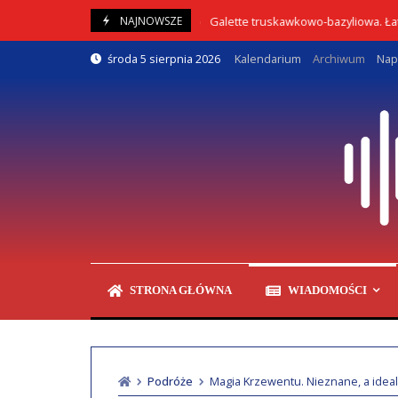
Skip
Galette truskawkowo-bazyliowa. Łatwy prze
NAJNOWSZE
05/08/2026
to
content
środa 5 sierpnia 2026
Kalendarium
Archiwum
Nap
STRONA GŁÓWNA
WIADOMOŚCI
Podróże
Magia Krzewentu. Nieznane, a ide