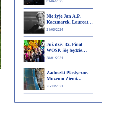
03/06/2025
piknikach i koncertach
Nie żyje Jan A.P.
Kaczmarek. Laureat
Oscara za muzykę do
21/05/2024
„Marzyciela” miał 71
lat
Już dziś 32. Finał
WOŚP. Się będzie
działo
28/01/2024
Zaduszki Plastyczne.
Muzeum Ziemi
Kujawskiej i
26/10/2023
Dobrzyńskiej zaprasza