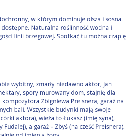
ochronny, w którym dominuje olsza i sosna.
o dostępne. Naturalna roślinność wodna i
gości linii brzegowej. Spotkać tu można czaplę
obie wybitny, zmarły niedawno aktor, Jan
 hektary, spory murowany dom, stajnię dla
 kompozytora Zbigniewa Preisnera, garaż na
anych bali. Wszystkie budynki mają swoje
órki aktora), wieża to Łukasz (imię syna),
 Fudalej), a garaż – Zbyś (na cześć Preisnera).
alnie od imienia żony.