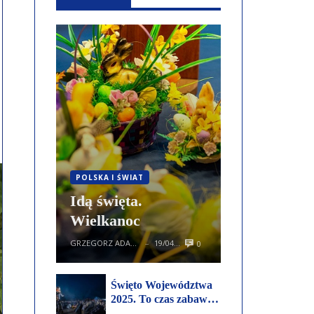
POLSKA I ŚWIAT
Idą święta.
Wielkanoc
GRZEGORZ ADAMCZEWSKI
19/04/2025
0
—
Święto Województwa
2025. To czas zabawy
na warsztatach,