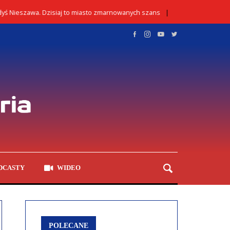
szawa. Dzisiaj to miasto zmarnowanych szans
Kontrola 
02/08/2026
DCASTY
WIDEO
POLECANE