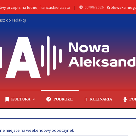
pis na letnie, francuskie ciasto
Królewska niegdyś Nie
03/08/2026
isz do redakcji
KULTURA
PODRÓŻE
KULINARIA
PO
alne miejsce na weekendowy odpoczynek