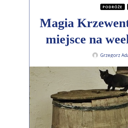
PODRÓŻE
Magia Krzewentu
miejsce na we
Grzegorz Ad