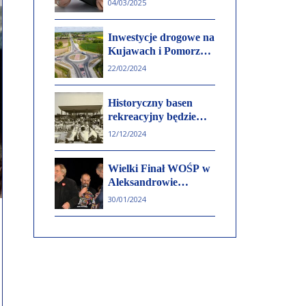
04/03/2025
płace w samorządach
wzrosły o 20 proc
Inwestycje drogowe na
Kujawach i Pomorzu.
Kolejne kilometry
22/02/2024
zmodernizowanych
tras zapowiada Urząd
Historyczny basen
Marszałkowski
rekreacyjny będzie
odbudowany.
12/12/2024
Podpisano akt
notarialny w sprawie
Wielki Finał WOŚP w
odzyskania obiektu
Aleksandrowie
Kujawskim. Padł
30/01/2024
nowy rekord!