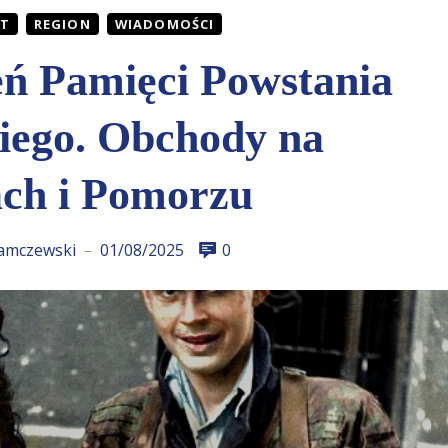
AT
REGION
WIADOMOŚCI
ń Pamięci Powstania
ego. Obchody na
ch i Pomorzu
amczewski
01/08/2025
0
—