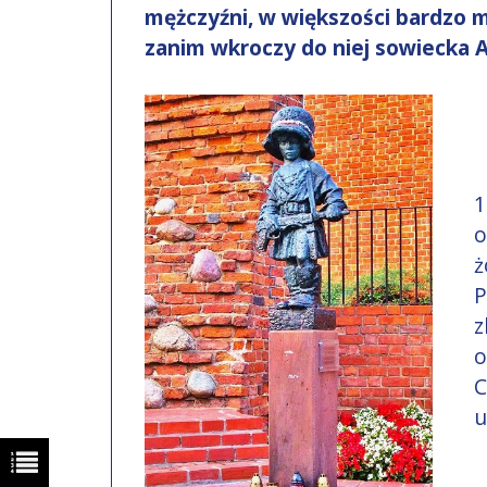
mężczyźni, w większości bardzo mł
zanim wkroczy do niej sowiecka 
1
o
ż
P
z
o
C
u