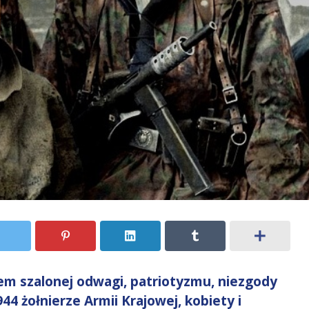
m szalonej odwagi, patriotyzmu, niezgody
944 żołnierze Armii Krajowej, kobiety i