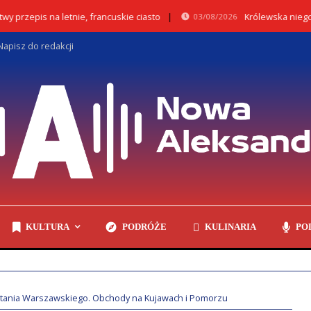
pis na letnie, francuskie ciasto
Królewska niegdyś Nie
03/08/2026
Napisz do redakcji
KULTURA
PODRÓŻE
KULINARIA
PO
tania Warszawskiego. Obchody na Kujawach i Pomorzu