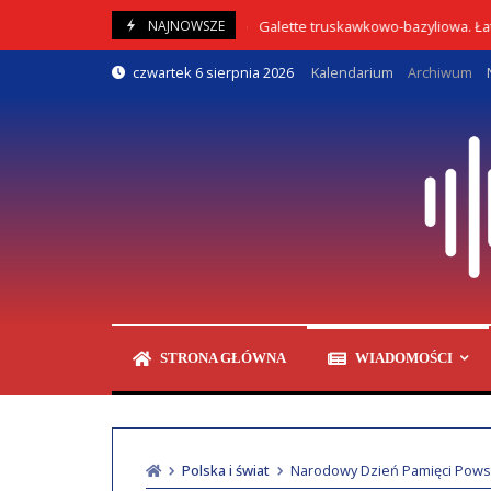
Skip
Galette truskawkowo-bazyliowa. Łatwy prze
NAJNOWSZE
05/08/2026
to
content
czwartek 6 sierpnia 2026
Kalendarium
Archiwum
STRONA GŁÓWNA
WIADOMOŚCI
Polska i świat
Narodowy Dzień Pamięci Pows