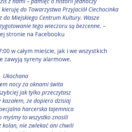
ziś z nami – pamięć o historii jednoczy
kieruję do Towarzystwa Przyjaciół Ciechocinka
z do Miejskiego Centrum Kultury. Wasze
zygotowanie tego wieczoru są bezcenne.
–
jej stronie na Facebooku
7:00 w całym mieście, jak i we wszystkich
sce zawyją syreny alarmowe.
Ukochana
łem nocy za oknami świta
jszybciej jak tylko przeczytasz
kazałem, że dopiero dzisiaj
pecjalna harcerska tajemnica
o myśmy to wszystko znosili
 kolan, nie zwlekać ani chwili