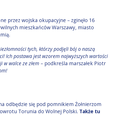
ne przez wojska okupacyjne – zginęło 16
 cywilnych mieszkańców Warszawy, miasto
emią.
iezłomności tych, którzy podjęli bój o naszą
ci! Ich postawa jest wzorem najwyższych wartości
i w walce ze złem
– podkreśla marszałek Piotr
om!
zna odbędzie się pod pomnikiem Żołnierzom
Powrotu Torunia do Wolnej Polski.
Także tu