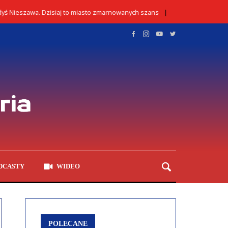
szawa. Dzisiaj to miasto zmarnowanych szans
Kontrola
02/08/2026
DCASTY
WIDEO
POLECANE