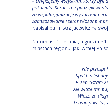
–
Dziękujemy wszystkim, którzy byli d
pokolenia. Serdeczne podziękowania 
za współorganizację wydarzenia ora
zaangażowanie i serce włożone w pr
Napisał burmistrz Jucewicz na swo
Natomiast 1 sierpnia, o godzinie 1
miastach regionu, jaki wcałej Pol
Nie przespa
Spal ten list na
Przepraszam że 
Ale wiąże mnie s
Wiesz, za dług
Trzeba powstać z