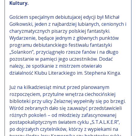
Kultury.
Gościem specjalnym debiutujacej edycji był Michał
Gołkowski, jeden z najbardziej lubianych, cenionych i
charyzmatycznych pisarzy polskiej fantastyki.
Wydarzenie, będące jednym z głównych punktów
programu debiutanckiego festiwalu fantastyki
„Solankon”, przyciągnęło rzesze fanów i na długo
pozostanie w pamięci jego uczestników. Dodać
należy, że spotkanie z mistrzem otwierało
działalność Klubu Literackiego im. Stephena Kinga.
Już na kilkadziesiąt minut przed planowanym
rozpoczęciem, przytulne wnętrza ciechocińskiej
biblioteki przy ulicy Żelaznej wypełniły się po brzegi.
Wśród zebranych dało się zauważyć przedstawicieli
różnych pokoleń – od młodzieży zafascynowanej
postapokaliptycznym światem cyklu „S.T.A.L.K.E.R”,
po dojrzałych czytelników, którzy z wypiekami na
twarzy śledzą losy Komornika czy bohaterów cyklu