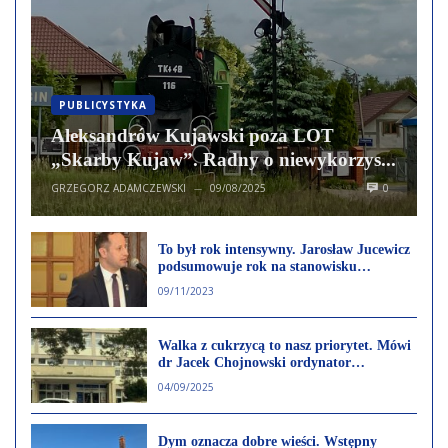
PUBLICYSTYKA
Aleksandrów Kujawski poza LOT
„Skarby Kujaw”. Radny o niewykorzys...
GRZEGORZ ADAMCZEWSKI
09/08/2025
0
—
To był rok intensywny. Jarosław Jucewicz
podsumowuje rok na stanowisku
Burmistrza Ciechocinka
09/11/2023
Walka z cukrzycą to nasz priorytet. Mówi
dr Jacek Chojnowski ordynator
diabetologii w ciechocińskim Domu
04/09/2025
Zdrojowym
Dym oznacza dobre wieści. Wstępny