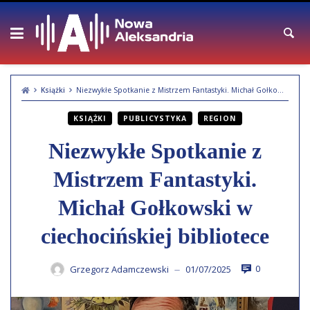
Skip
to
content
Książki
Niezwykłe Spotkanie z Mistrzem Fantastyki. Michał Gołkowski w ciechocińskiej bibliotece
KSIĄŻKI
PUBLICYSTYKA
REGION
Niezwykłe Spotkanie z
Mistrzem Fantastyki.
Michał Gołkowski w
ciechocińskiej bibliotece
0
Grzegorz Adamczewski
01/07/2025
—