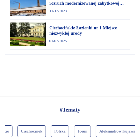
rozruch modernizowanej zabytkowej
Warzelni Soli
11/12/2023
Ciechocińskie Łazienki nr 1 Miejsce
niezwykłej urody
01/07/2025
#Tematy
Ciechocinek
Polska
Toruń
Aleksandrów Kujawski