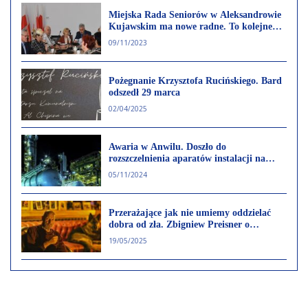
Miejska Rada Seniorów w Aleksandrowie
Kujawskim ma nowe radne. To kolejne
ciało konsultacyjne UM
09/11/2023
Pożegnanie Krzysztofa Rucińskiego. Bard
odszedł 29 marca
02/04/2025
Awaria w Anwilu. Doszło do
rozszczelnienia aparatów instalacji na
wydziale chlorku winylu.
05/11/2024
Przerażające jak nie umiemy oddzielać
dobra od zła. Zbigniew Preisner o
polskich wyborach
19/05/2025