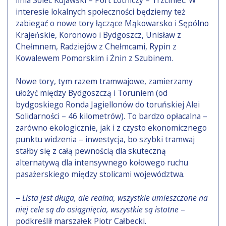
interesie lokalnych społeczności będziemy też
zabiegać o nowe tory łączące Mąkowarsko i Sępólno
Krajeńskie, Koronowo i Bydgoszcz, Unisław z
Chełmnem, Radziejów z Chełmcami, Rypin z
Kowalewem Pomorskim i Żnin z Szubinem.
Nowe tory, tym razem tramwajowe, zamierzamy
ułożyć między Bydgoszczą i Toruniem (od
bydgoskiego Ronda Jagiellonów do toruńskiej Alei
Solidarności – 46 kilometrów). To bardzo opłacalna –
zarówno ekologicznie, jak i z czysto ekonomicznego
punktu widzenia – inwestycja, bo szybki tramwaj
stałby się z całą pewnością dla skuteczną
alternatywą dla intensywnego kołowego ruchu
pasażerskiego między stolicami województwa.
–
Lista jest długa, ale realna, wszystkie umieszczone na
niej cele są do osiągnięcia, wszystkie są istotne
–
podkreślił marszałek Piotr Całbecki.