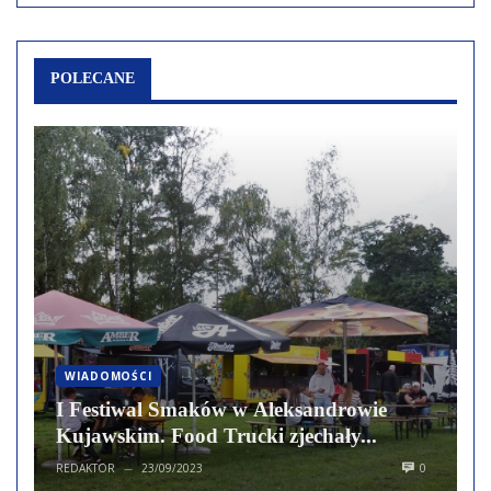
POLECANE
WIADOMOŚCI
I Festiwal Smaków w Aleksandrowie
Kujawskim. Food Trucki zjechały...
REDAKTOR
23/09/2023
0
—