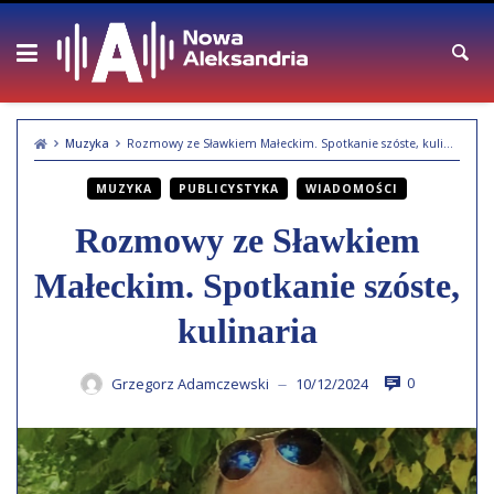
Skip
to
content
Muzyka
Rozmowy ze Sławkiem Małeckim. Spotkanie szóste, kulinaria
MUZYKA
PUBLICYSTYKA
WIADOMOŚCI
Rozmowy ze Sławkiem
Małeckim. Spotkanie szóste,
kulinaria
0
Grzegorz Adamczewski
10/12/2024
—