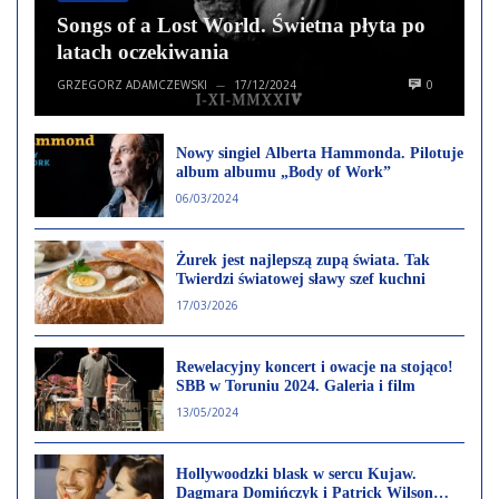
Songs of a Lost World. Świetna płyta po
latach oczekiwania
GRZEGORZ ADAMCZEWSKI
17/12/2024
0
—
Nowy singiel Alberta Hammonda. Pilotuje
album albumu „Body of Work”
06/03/2024
Żurek jest najlepszą zupą świata. Tak
Twierdzi światowej sławy szef kuchni
17/03/2026
Rewelacyjny koncert i owacje na stojąco!
SBB w Toruniu 2024. Galeria i film
13/05/2024
Hollywoodzki blask w sercu Kujaw.
Dagmara Domińczyk i Patrick Wilson