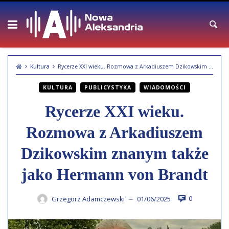
Skip
to
content
Kultura
Rycerze XXI wieku. Rozmowa z Arkadiuszem Dzikowskim znanym także jako Hermann von Brandt
KULTURA
PUBLICYSTYKA
WIADOMOŚCI
Rycerze XXI wieku.
Rozmowa z Arkadiuszem
Dzikowskim znanym także
jako Hermann von Brandt
0
Grzegorz Adamczewski
01/06/2025
—