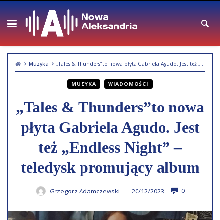
Skip
to
content
Muzyka
„Tales & Thunders”to nowa płyta Gabriela Agudo. Jest też „Endless Night” – teledysk promujący album
MUZYKA
WIADOMOŚCI
„Tales & Thunders”to nowa
płyta Gabriela Agudo. Jest
też „Endless Night” –
teledysk promujący album
0
Grzegorz Adamczewski
20/12/2023
—