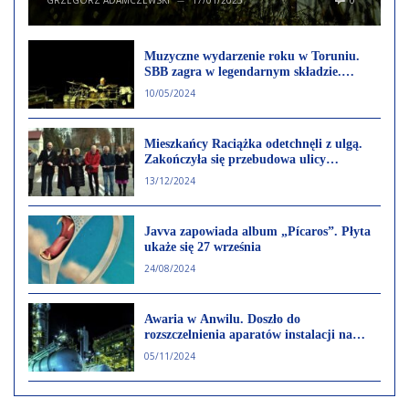
Muzyczne wydarzenie roku w Toruniu.
SBB zagra w legendarnym składzie.
Posłuchaj zapowiedzi koncertu!
10/05/2024
Mieszkańcy Raciążka odetchnęli z ulgą.
Zakończyła się przebudowa ulicy
Zamkowej
13/12/2024
Javva zapowiada album „Pícaros”. Płyta
ukaże się 27 września
24/08/2024
Awaria w Anwilu. Doszło do
rozszczelnienia aparatów instalacji na
wydziale chlorku winylu.
05/11/2024