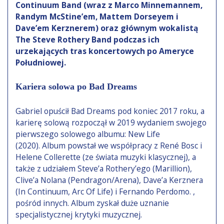
Continuum Band (wraz z Marco Minnemannem,
Randym McStine’em, Mattem Dorseyem i
Dave’em Kerznerem) oraz głównym wokalistą
The Steve Rothery Band podczas ich
urzekających tras koncertowych po Ameryce
Południowej.
Kariera solowa po Bad Dreams
Gabriel opuścił Bad Dreams pod koniec 2017 roku, a
karierę solową rozpoczął w 2019 wydaniem swojego
pierwszego solowego albumu: New Life
(2020). Album powstał we współpracy z René Bosc i
Helene Collerette (ze świata muzyki klasycznej), a
także z udziałem Steve’a Rothery’ego (Marillion),
Clive’a Nolana (Pendragon/Arena), Dave’a Kerznera
(In Continuum, Arc Of Life) i Fernando Perdomo. ,
pośród innych. Album zyskał duże uznanie
specjalistycznej krytyki muzycznej.