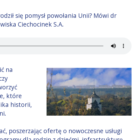
rodził się pomysł powołania Unii? Mówi dr
wiska Ciechocinek S.A.
ić na
czy
worzyć
e, które
ka historii,
ni.
ć, poszerzając ofertę o nowoczesne usługi
ogramy dla rodzin z dziećmi, infrastrukturę