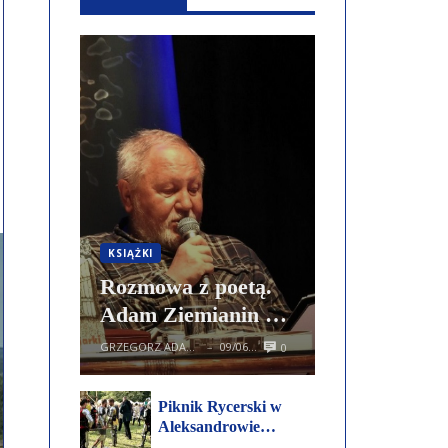
KSIĄŻKI
Rozmowa z poetą.
Adam Ziemianin –
Nasz słony
GRZEGORZ ADAMCZEWSKI
09/06/2026
0
—
rachunek
Piknik Rycerski w
Aleksandrowie
Kujawskim. Mnóstwo