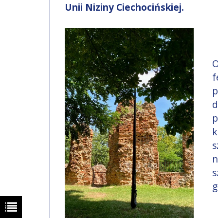
Unii Niziny Ciechocińskiej.
O
f
p
d
p
k
s
n
s
g