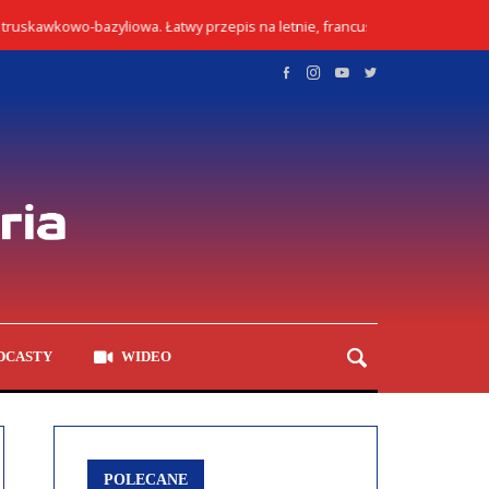
kawkowo-bazyliowa. Łatwy przepis na letnie, francuskie ciasto
03/08
DCASTY
WIDEO
POLECANE