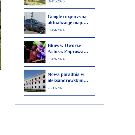
08/05/2025
atrakcji i wywiad z
Hetmanem Kapituły
Google rozpoczyna
Rycerstwa
aktualizację map.
Polskiego Arkadiuszem
Sprawdź gdzie
Dzikowskim
02/04/2024
pojawią się specjalne
auta
Blues w Dworze
Artusa. Zaprasza
Sławek Wierzcholski
06/09/2024
Nowa poradnia w
aleksandrowskim
szpitalu. Seniorzy
25/11/2023
zyskają kompleksowe
wsparcie.