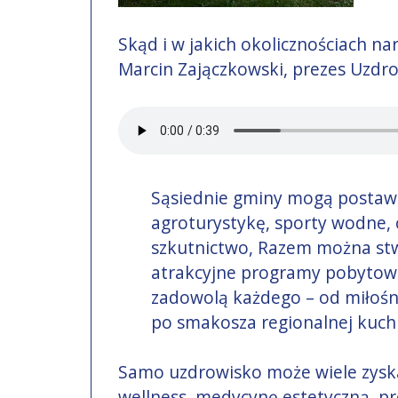
Skąd i w jakich okolicznościach na
Marcin Zajączkowski, prezes Uzdro
Sąsiednie gminy mogą postaw
agroturystykę, sporty wodne, 
szkutnictwo, Razem można st
atrakcyjne programy pobytow
zadowolą każdego – od miłośni
po smakosza regionalnej kuch
Samo uzdrowisko może wiele zyska
wellness, medycynę estetyczną, pr