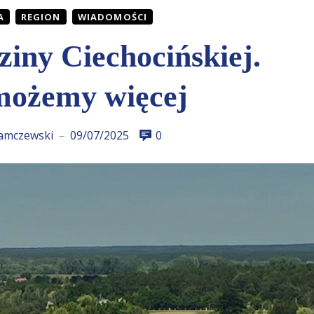
A
REGION
WIADOMOŚCI
iny Ciechocińskiej.
ożemy więcej
amczewski
09/07/2025
0
—