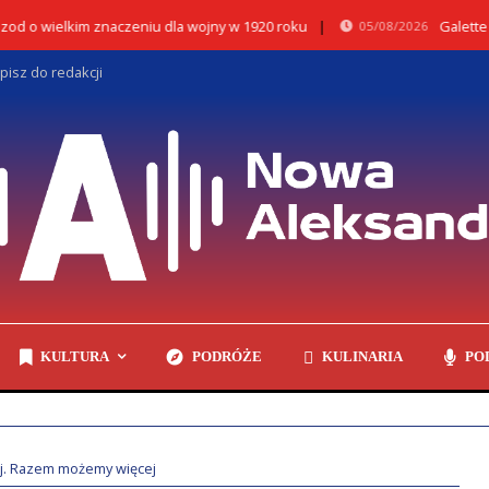
 wielkim znaczeniu dla wojny w 1920 roku
Galette trus
05/08/2026
pisz do redakcji
KULTURA
PODRÓŻE
KULINARIA
PO
ej. Razem możemy więcej