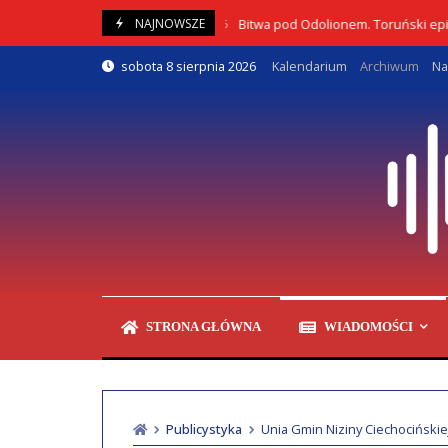
Skip
Bitwa pod Odolionem. Toruński epizod o
NAJNOWSZE
08/08/2026
to
content
sobota 8 sierpnia 2026
Kalendarium
Archiwum
Na
STRONA GŁÓWNA
WIADOMOŚCI
Publicystyka
Unia Gmin Niziny Ciechociński