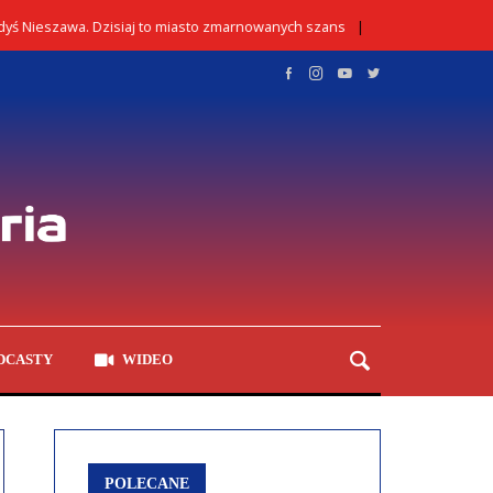
szawa. Dzisiaj to miasto zmarnowanych szans
Kontrola
02/08/2026
DCASTY
WIDEO
POLECANE