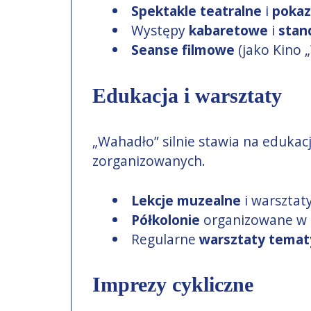
Spektakle teatralne
i
pokaz
Występy
kabaretowe
i
stan
Seanse filmowe
(jako Kino 
Edukacja i warsztaty
„Wahadło” silnie stawia na edukacj
zorganizowanych.
Lekcje muzealne
i warsztat
Półkolonie
organizowane w ok
Regularne
warsztaty temat
Imprezy cykliczne