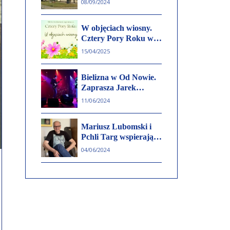
08/09/2024
termomodernizacji
budynków
W objęciach wiosny.
komunalnych przy
Cztery Pory Roku w
ulicy Hożej w
Teatrze Letnim w
Aleksandrowie
15/04/2025
Ciechocinku
Kujawskim
Bielizna w Od Nowie.
Zaprasza Jarek
Janiszewski
11/06/2024
Mariusz Lubomski i
Pchli Targ wspierają
ofiary wojny. Wielka
04/06/2024
akcja na rzecz
walczącej Ukrainy