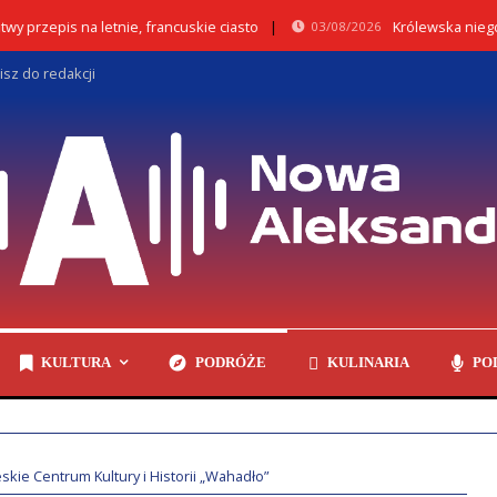
pis na letnie, francuskie ciasto
Królewska niegdyś Nie
03/08/2026
isz do redakcji
KULTURA
PODRÓŻE
KULINARIA
PO
skie Centrum Kultury i Historii „Wahadło”