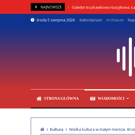
Skip
Galette truskawkowo-bazyliowa. Łatwy prze
NAJNOWSZE
05/08/2026
to
content
środa 5 sierpnia 2026
Kalendarium
Archiwum
Nap
STRONA GŁÓWNA
WIADOMOŚCI
Kultura
Wielka kultura w małym mieście. Brze