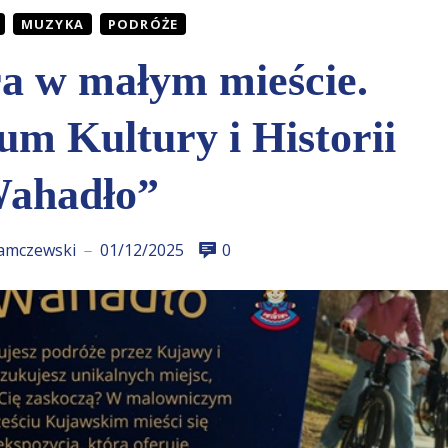
MUZYKA
PODRÓŻE
ra w małym mieście.
um Kultury i Historii
ahadło”
amczewski
01/12/2025
0
—