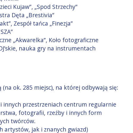
zieci Kujaw”, „Spod Strzechy”
tra Dęta „Brestivia”
kt”, Zespół tańca „Finezja”
 SZA”
czne „Akwarelka”, Koło fotograficzne
J’skie, nauka gry na instrumentach
na ok. 285 miejsc), na której odbywają się:
i innych przestrzeniach centrum regularnie
twa, fotografii, rzeźby i innych form
nych twórców.
 artystów, jak i znanych gwiazd)