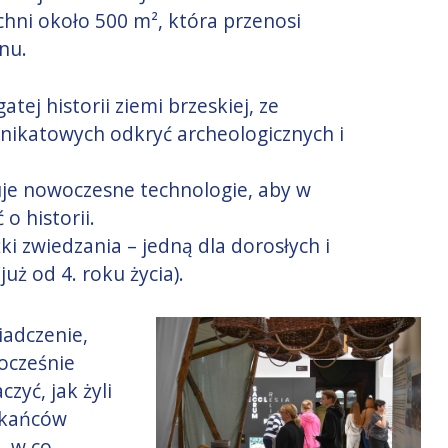
hni około 500 m², która przenosi
nu.
tej historii ziemi brzeskiej, ze
ikatowych odkryć archeologicznych i
e nowoczesne technologie, aby w
o historii.
ki zwiedzania – jedną dla dorosłych i
uż od 4. roku życia).
iadczenie,
nocześnie
zyć, jak żyli
zkańców
, w co