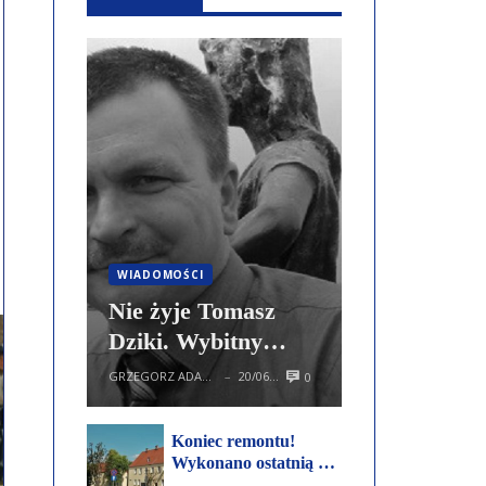
WIADOMOŚCI
Nie żyje Tomasz
Dziki. Wybitny
regionalista, znawca
GRZEGORZ ADAMCZEWSKI
20/06/2024
0
—
Kujaw, Kustos...
Koniec remontu!
Wykonano ostatnią z
zaplanowanych