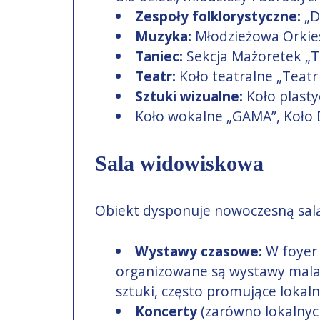
Zespoły folklorystyczne:
„D
Muzyka:
Młodzieżowa Orkies
Taniec:
Sekcja Mażoretek „Ta
Teatr:
Koło teatralne „Teatr
Sztuki wizualne:
Koło plasty
Koło wokalne „GAMA”, Koło D
Sala widowiskowa
Obiekt dysponuje nowoczesną salą (
Wystawy czasowe:
W foyer 
organizowane są wystawy malars
sztuki, często promujące lokal
Koncerty
(zarówno lokalnych