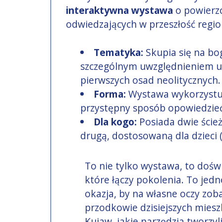
interaktywna wystawa
o powierzc
odwiedzających w przeszłość regio
Tematyka:
Skupia się na boga
szczególnym uwzględnieniem un
pierwszych osad neolitycznych.
Forma:
Wystawa wykorzystuj
przystępny sposób opowiedzieć 
Dla kogo:
Posiada dwie ścież
drugą, dostosowaną dla dzieci (j
To nie tylko wystawa, to dośw
które łączy pokolenia. To jed
okazja, by na własne oczy zobac
przodkowie dzisiejszych mies
Kujaw, jakie narzędzia tworzyli