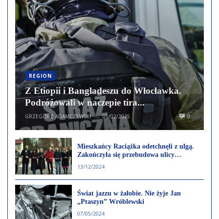
REGION
Z Etiopii i Bangladeszu do Włocławka.
Podróżowali w naczepie tira...
GRZEGORZ ADAMCZEWSKI
05/02/2025
0
—
Mieszkańcy Raciążka odetchnęli z ulgą.
Zakończyła się przebudowa ulicy
Zamkowej
13/12/2024
Świat jazzu w żałobie. Nie żyje Jan
„Ptaszyn” Wróblewski
07/05/2024