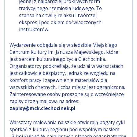
jednej z najbardziej urokliwych form
tradycyjnego rzemiosła ludowego. To
szansa na chwilę relaksu i twórczej
ekspresji pod okiem doświadczonych
instruktorów.
Wydarzenie odbędzie się w siedzibie Miejskiego
Centrum Kultury im. Janusza Majewskiego, które
jest sercem kulturalnego życia Ciechocinka.
Organizatorzy podkreślają, że udział w warsztatach
jest całkowicie bezpłatny, jednak ze względu na
komfort pracy i zapewnienie materiałów dla
wszystkich chętnych, liczba miejsc jest ograniczona.
Zainteresowane osoby proszone są o wcześniejsze
zapisy drogą mailową na adres:
zapisy@mck.ciechocinek.pl
.
Warsztaty malowania na szkle otwierają bogaty cykl
spotkań z kulturą regionu pod wspólnym hasłem
„Bliżej Kujaw”. W najbliższych planach organizatorów