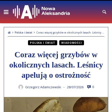
Skip
to
content
Polska i świat
Coraz więcej grzybów w okolicznych lasach. Leśnicy apelują o ostrożność
POLSKA I ŚWIAT
WIADOMOŚCI
Coraz więcej grzybów w
okolicznych lasach. Leśnicy
apelują o ostrożność
0
Grzegorz Adamczewski
28/07/2026
—