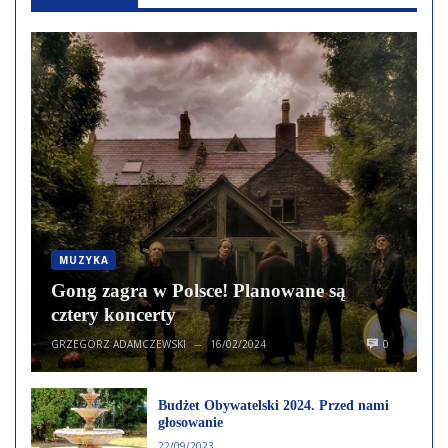
MUZYKA
Gong zagra w Polsce! Planowane są
cztery koncerty
GRZEGORZ ADAMCZEWSKI
16/02/2024
0
—
Budżet Obywatelski 2024. Przed nami
głosowanie
22/09/2023