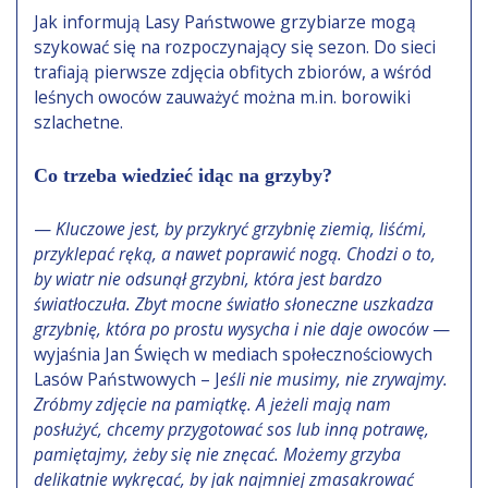
Jak informują Lasy Państwowe grzybiarze mogą
szykować się na rozpoczynający się sezon. Do sieci
trafiają pierwsze zdjęcia obfitych zbiorów, a wśród
leśnych owoców zauważyć można m.in. borowiki
szlachetne.
Co trzeba wiedzieć idąc na grzyby?
—
Kluczowe jest, by przykryć grzybnię ziemią, liśćmi,
przyklepać ręką, a nawet poprawić nogą. Chodzi o to,
by wiatr nie odsunął grzybni, która jest bardzo
światłoczuła. Zbyt mocne światło słoneczne uszkadza
grzybnię, która po prostu wysycha i nie daje owoców
—
wyjaśnia Jan Święch w mediach społecznościowych
Lasów Państwowych – J
eśli nie musimy, nie zrywajmy.
Zróbmy zdjęcie na pamiątkę. A jeżeli mają nam
posłużyć, chcemy przygotować sos lub inną potrawę,
pamiętajmy, żeby się nie znęcać.
Możemy grzyba
delikatnie wykręcać, by jak najmniej zmasakrować