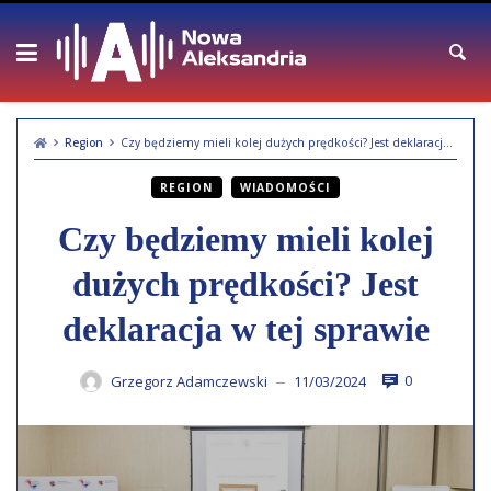
Skip
to
content
Region
Czy będziemy mieli kolej dużych prędkości? Jest deklaracja w tej sprawie
REGION
WIADOMOŚCI
Czy będziemy mieli kolej
dużych prędkości? Jest
deklaracja w tej sprawie
0
Grzegorz Adamczewski
11/03/2024
—