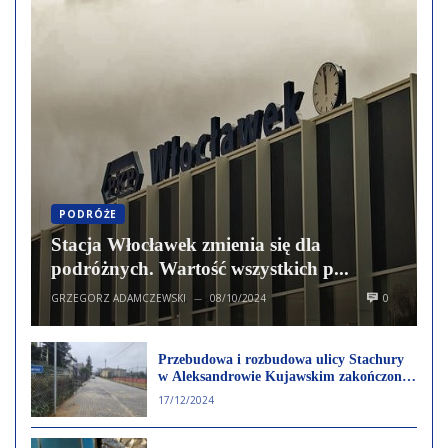
PODRÓŻE
Stacja Włocławek zmienia się dla
podróżnych. Wartość wszystkich p...
GRZEGORZ ADAMCZEWSKI
08/10/2024
0
—
Przebudowa i rozbudowa ulicy Stachury
w Aleksandrowie Kujawskim zakończona.
Remont sfinansowano w całości z budżetu
17/12/2024
Gminy Miejskiej