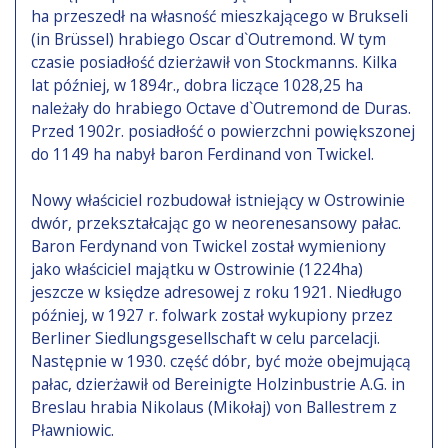
ha przeszedł na własność mieszkającego w Brukseli
(in Brüssel) hrabiego Oscar d`Outremond. W tym
czasie posiadłość dzierżawił von Stockmanns. Kilka
lat później, w 1894r., dobra liczące 1028,25 ha
należały do hrabiego Octave d`Outremond de Duras.
Przed 1902r. posiadłość o powierzchni powiększonej
do 1149 ha nabył baron Ferdinand von Twickel.
Nowy właściciel rozbudował istniejący w Ostrowinie
dwór, przekształcając go w neorenesansowy pałac.
Baron Ferdynand von Twickel został wymieniony
jako właściciel majątku w Ostrowinie (1224ha)
jeszcze w księdze adresowej z roku 1921. Niedługo
później, w 1927 r. folwark został wykupiony przez
Berliner Siedlungsgesellschaft w celu parcelacji.
Następnie w 1930. część dóbr, być może obejmującą
pałac, dzierżawił od Bereinigte Holzinbustrie A.G. in
Breslau hrabia Nikolaus (Mikołaj) von Ballestrem z
Pławniowic.