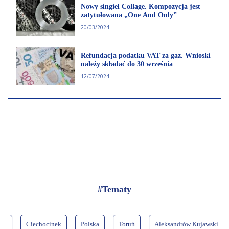
Nowy singiel Collage. Kompozycja jest
zatytułowana „One And Only”
20/03/2024
Refundacja podatku VAT za gaz. Wnioski
należy składać do 30 września
12/07/2024
#Tematy
Ciechocinek
Polska
Toruń
Aleksandrów Kujawski
Włocł