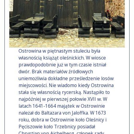
Ostrowina w piętnastym stuleciu była
własnością książąt oleśnickich. W wiosce
prawdopodobnie już w tym czasie istniał
dwór. Brak materiałów źródłowych
uniemożliwia dokładne prześledzenie losów
miejscowości. Nie wiadomo kiedy Ostrowina
stała się własnością rycerską. Nastąpiło to
najpóźniej w pierwszej połowie XVII w. W
latach 1641-1664 majątek w Ostrowinie
należał do Baltazara von Jaloffka. W 1673
roku, dobra w Ostrowinie koło Oleśnicy i
Pęciszowie koło Trzebnicy posiadał
Chrystian von Aichelberg, członek rady