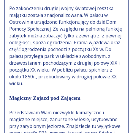
Po zakończeniu drugiej wojny światowej resztka
majątku została znacjonalizowana. W pałacu w
Ostrowinie urządzono funkcjonujący do dziś Dom
Pomocy Społecznej. Ze względu na pełnioną funkcję
zabytek można zobaczyć tylko z zewnątrz, z pewnej
odległości, spoza ogrodzenia. Brama wjazdowa oraz
część ogrodzenia pochodzi z początku XX w. Do
pałacu przylega park w układzie swobodnym, z
drzewostanem pochodzącym z drugiej połowy XIX i
początku XX wieku. W pobliżu pałacu spichlerz z
około 1850r., przebudowany w drugiej połowie XX
wieku.
Magiczny Zajazd pod Zającem
Przedstawiam Wam niezwykle klimatyczne i
magiczne miejsce, zanurzone w lesie, usytuowane
przy zarybionym jeziorze. Znajdziecie tu wyjątkowe
menu, strefę SPA, masaże, jacuzzi, saunę fińską i