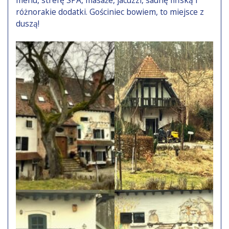
różnorakie dodatki. Gościniec bowiem, to miejsce z
duszą!