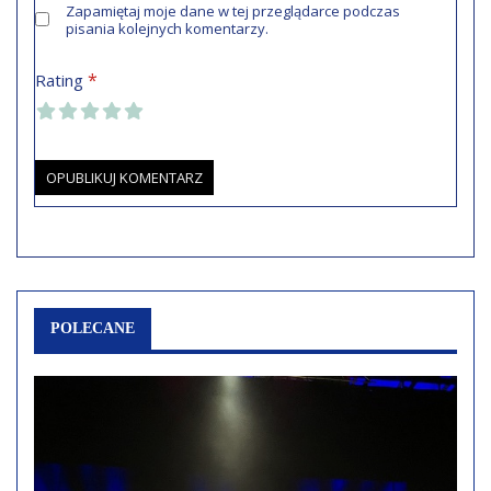
Zapamiętaj moje dane w tej przeglądarce podczas
pisania kolejnych komentarzy.
*
Rating
POLECANE