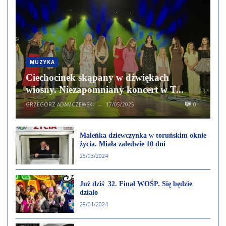
MUZYKA
Ciechocinek skąpany w dźwiękach
wiosny. Niezapomniany koncert w T...
GRZEGORZ ADAMCZEWSKI
17/05/2025
0
—
Maleńka dziewczynka w toruńskim oknie
życia. Miała zaledwie 10 dni
25/03/2024
Już dziś 32. Finał WOŚP. Się będzie
działo
28/01/2024