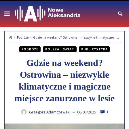
Skip
to
content
Podróże
Gdzie na weekend? Ostrowina – niezwykle klimatyczne i magiczne miejsce zanurzone w lesie
PODRÓŻE
POLSKA I ŚWIAT
PUBLICYSTYKA
Gdzie na weekend?
Ostrowina – niezwykle
klimatyczne i magiczne
miejsce zanurzone w lesie
1
Grzegorz Adamczewski
06/03/2025
—