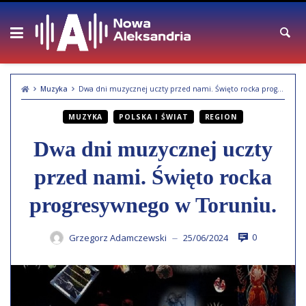
Skip
to
content
Muzyka
Dwa dni muzycznej uczty przed nami. Święto rocka progresywnego w Toruniu.
MUZYKA
POLSKA I ŚWIAT
REGION
Dwa dni muzycznej uczty
przed nami. Święto rocka
progresywnego w Toruniu.
0
Grzegorz Adamczewski
25/06/2024
—