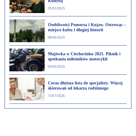
Kudybą
05/02/2025
Osobliwości Pomorza i Kujaw. Ostrowąs –
miejsce kultu i długiej historii
08/06/2025
Majówka w Ciechocinku 2025. Piknik i
spotkania miłośników motocykli
03/05/2025
Coraz dłuższa lista do specjalisty. Więcej
skierowań od lekarza rodzinnego
13/07/2026