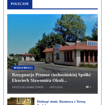
POLECANE
WIADOMOŚCI
Rezygnacja Prezesa ciechocińskiej Spółki
Ekociech Sławomira Okuli...
GRZEGORZ ADAMCZEWSKI
24/07/2024
0
—
Dotknąć ziemi. Rozmowa z Teresą