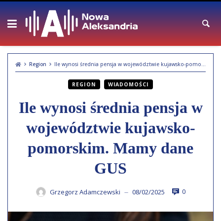
Skip
to
content
Region
Ile wynosi średnia pensja w województwie kujawsko-pomorskim. Mamy dane GUS
REGION
WIADOMOŚCI
Ile wynosi średnia pensja w
województwie kujawsko-
pomorskim. Mamy dane
GUS
0
Grzegorz Adamczewski
08/02/2025
—