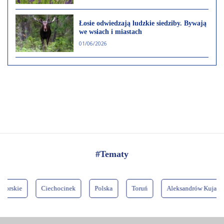
Łosie odwiedzają ludzkie siedziby. Bywają
we wsiach i miastach
01/06/2026
#Tematy
rskie
Ciechocinek
Polska
Toruń
Aleksandrów Kujawski