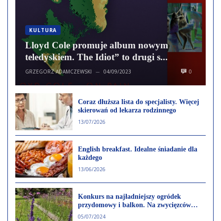
KULTURA
Lloyd Cole promuje album nowym
teledyskiem. The Idiot” to drugi s...
GRZEGORZ ADAMCZEWSKI
04/09/2023
0
—
Coraz dłuższa lista do specjalisty. Więcej
skierowań od lekarza rodzinnego
13/07/2026
English breakfast. Idealne śniadanie dla
każdego
13/06/2026
Konkurs na najładniejszy ogródek
przydomowy i balkon. Na zwycięzców
czekają nagrody
05/07/2024