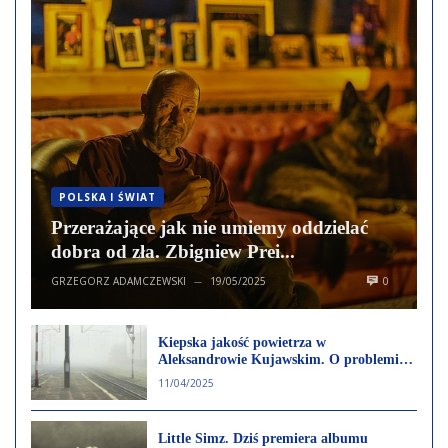
POLSKA I ŚWIAT
Przerażające jak nie umiemy oddzielać
dobra od zła. Zbigniew Prei...
GRZEGORZ ADAMCZEWSKI
19/05/2025
0
—
Kiepska jakość powietrza w
Aleksandrowie Kujawskim. O problemie
alarmują mieszkańcy w mediach
11/04/2025
społecznościowych
Little Simz. Dziś premiera albumu