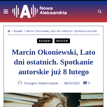
Skip
to
content
Książki
Marcin Okoniewski, Lato dni ostatnich. Spotkanie autorskie już 8 lutego
KSIĄŻKI
REGION
Marcin Okoniewski, Lato
dni ostatnich. Spotkanie
autorskie już 8 lutego
0
Grzegorz Adamczewski
08/02/2025
—