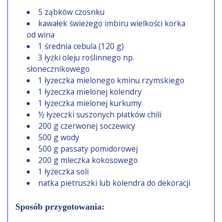
5 ząbków czosnku
kawałek świeżego imbiru wielkości korka
od wina
1 średnia cebula (120 g)
3 łyżki oleju roślinnego np.
słonecznikowego
1 łyżeczka mielonego kminu rzymskiego
1 łyżeczka mielonej kolendry
1 łyżeczka mielonej kurkumy
½ łyżeczki suszonych płatków chili
200 g czerwonej soczewicy
500 g wody
500 g passaty pomidorowej
200 g mleczka kokosowego
1 łyżeczka soli
natka pietruszki lub kolendra do dekoracji
Sposób przygotowania: