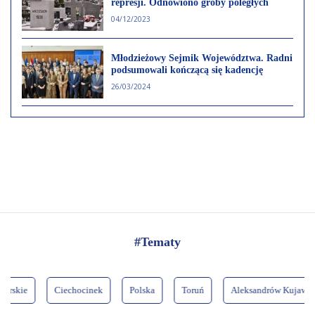
represji. Odnowiono groby poległych
04/12/2023
Młodzieżowy Sejmik Województwa. Radni
podsumowali kończącą się kadencję
26/03/2024
#Tematy
kie
Ciechocinek
Polska
Toruń
Aleksandrów Kujawski