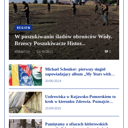
REGION
W poszukiwaniu śladów obrońców Wisły.
Brzescy Poszukiwacze Histor...
REDAKTOR
23/10/2023
0
—
Michael Schenker: pierwszy singiel
zapowiadający album „My Years with
UFO”!
20/06/2024
Uzdrowiska w Kujawsko-Pomorskiem to
krok w kierunku Zdrowia. Poznajcie
ofertę Ciechocinka i innych kurortów
25/09/2025
regionu
Pamiętamy o ofiarach hitlerowskich