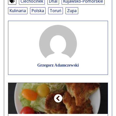
Ciechocinek
Dhal
Kujawsko-Pomorskie
Kulinaria
Polska
Toruń
Zupa
Grzegorz Adamczewski