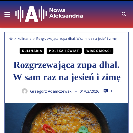
Skip
to
content
Kulinaria
Rozgrzewająca zupa dhal. W sam raz na jesień i zimę
KULINARIA
POLSKA I ŚWIAT
WIADOMOŚCI
Rozgrzewająca zupa dhal.
W sam raz na jesień i zimę
0
Grzegorz Adamczewski
01/02/2026
—