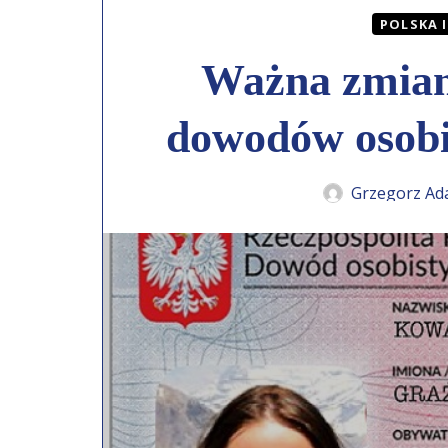
POLSKA I
Ważna zmian
dowodów osobis
Grzegorz Ad