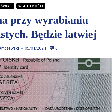
 ŚWIAT
WIADOMOŚCI
a przy wyrabianiu
tych. Będzie łatwiej
amczewski
05/01/2024
0
—