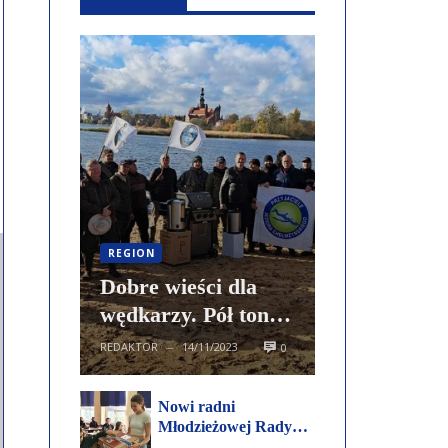
REGION
Dobre wieści dla
wędkarzy. Pół tony
narybku szczupaka
REDAKTOR
14/11/2023
0
—
trafiło do ...
Nowi radni
Młodzieżowej Rady
Miejskiej złożą