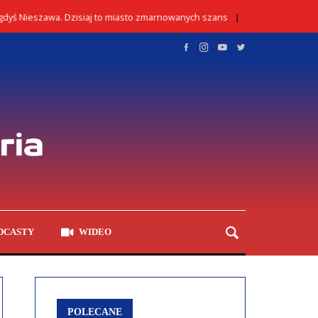
 Nieszawa. Dzisiaj to miasto zmarnowanych szans
Kontr
02/08/2026
DCASTY
WIDEO
POLECANE