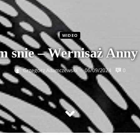
WIDEO
m snie – Wernisaż Anny 
Grzegorz Adamczewski
06/09/2024
0
—