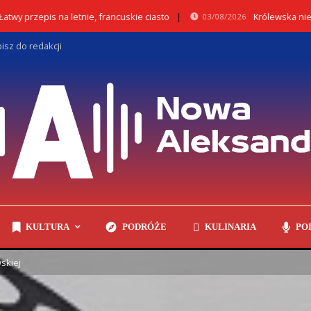
y przepis na letnie, francuskie ciasto
Królewska niegd
03/08/2026
isz do redakcji
KULTURA
PODRÓŻE
KULINARIA
PO
skiej