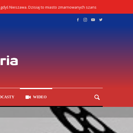
yś Nieszawa. Dzisiaj to miasto zmarnowanych szans
Kon
02/08/2026
DCASTY
WIDEO