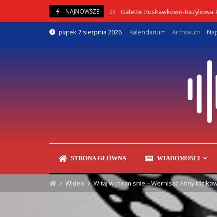
Skip
Galette truskawkowo-bazyliowa. Łatw
NAJNOWSZE
05/08/2026
to
content
piątek 7 sierpnia 2026
Kalendarium
Archiwum
Nap
STRONA GŁÓWNA
WIADOMOŚCI
Wideo
Witaj w moim snie – Wernisaż Anny Idzikow