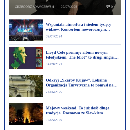
GRZEGORZ ADAMCZEWSKI
02/07/2025
0
—
Wspaniała atmosfera i siedem tysięcy
widzów. Koncertem noworocznym
uczczono 25-lecie województwa kujawsko-
08/01/2024
pomorskiego
Lloyd Cole promuje album nowym
teledyskiem. The Idiot” to drugi singiel
promujący„On Pain”
04/09/2023
Odkryj „Skarby Kujaw”. Lokalna
Organizacja Turystyczna to pomysł na
promocję regionu
27/06/2025
Majowy weekend. To już dość długa
tradycja. Rozmowa ze Sławkiem
Małeckim (Zdrowa Woda)
02/05/2025