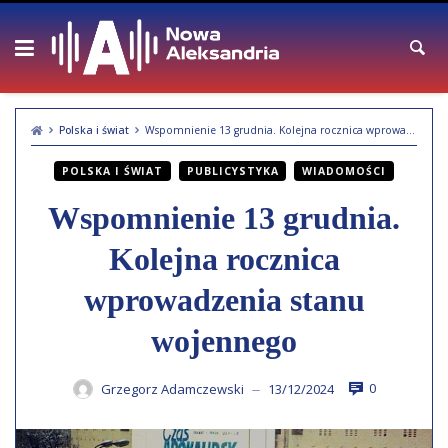
Skip
to
content
Polska i świat
Wspomnienie 13 grudnia. Kolejna rocznica wprowadzenia stanu wojennego
POLSKA I ŚWIAT
PUBLICYSTYKA
WIADOMOŚCI
Wspomnienie 13 grudnia.
Kolejna rocznica
wprowadzenia stanu
wojennego
0
Grzegorz Adamczewski
13/12/2024
—