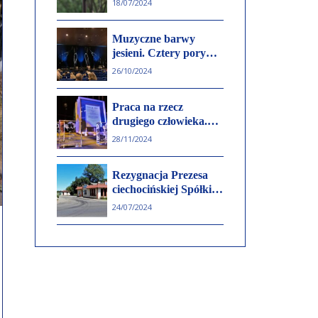
18/07/2024
spaść nawet do 16
stopni!
Muzyczne barwy
jesieni. Cztery pory
roku w ciechocińskim
26/10/2024
MCK
Praca na rzecz
drugiego człowieka.
Gala wręczenia nagród
28/11/2024
w konkursie
Pracownik Socjalny
Rezygnacja Prezesa
Pomorza i Kujaw
ciechocińskiej Spółki
Ekociech Sławomira
24/07/2024
Okulicza. Wiemy kto
go zastąpi