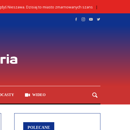
 Nieszawa. Dzisiaj to miasto zmarnowanych szans
Kontr
02/08/2026
DCASTY
WIDEO
POLECANE