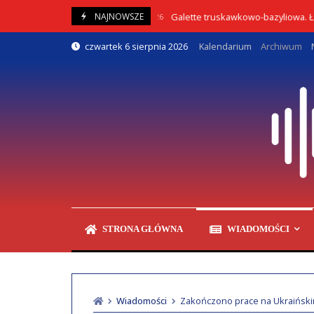
Skip
Galette truskawkowo-bazyliowa. Łatwy p
NAJNOWSZE
05/08/2026
to
content
czwartek 6 sierpnia 2026
Kalendarium
Archiwum
STRONA GŁÓWNA
WIADOMOŚCI
Wiadomości
Zakończono prace na Ukraiński