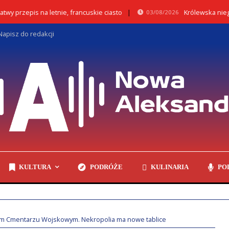
rzepis na letnie, francuskie ciasto
Królewska niegdyś
03/08/2026
Napisz do redakcji
KULTURA
PODRÓŻE
KULINARIA
PO
m Cmentarzu Wojskowym. Nekropolia ma nowe tablice