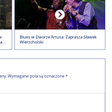
w
Blues w Dworze Artusa. Zaprasza Sławek
ka
Wierzcholski
od
any.
Wymagane pola są oznaczone
*