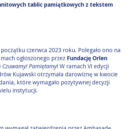
anitowych tablic pamiątkowych z tekstem
 początku czerwca 2023 roku. Polegało ono na
ramach ogłoszonego przez
Fundację Orlen
 Czuwamy! Pamiętamy
! W ramach VI edycji
rów Kujawski otrzymała darowiznę w kwocie
zadania, które wymagało pozytywnej decyzji
elu instytucji.
kim wymagał zatwierdzenia przez Ambasadę