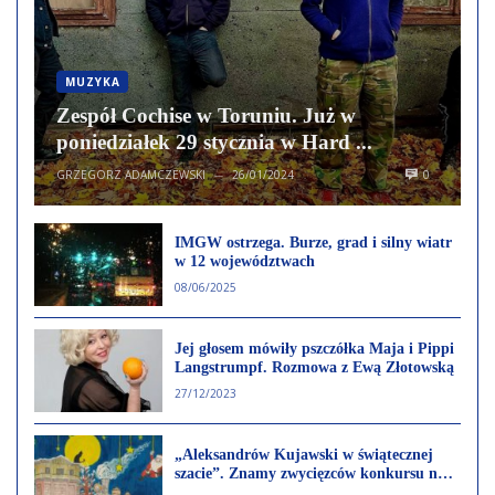
MUZYKA
Zespół Cochise w Toruniu. Już w
poniedziałek 29 stycznia w Hard ...
GRZEGORZ ADAMCZEWSKI
26/01/2024
0
—
IMGW ostrzega. Burze, grad i silny wiatr
w 12 województwach
08/06/2025
Jej głosem mówiły pszczółka Maja i Pippi
Langstrumpf. Rozmowa z Ewą Złotowską
27/12/2023
„Aleksandrów Kujawski w świątecznej
szacie”. Znamy zwycięzców konkursu na
kartkę świąteczno-noworoczną