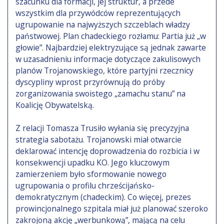
szacunku dla formacji, jej struktur, a przede
wszystkim dla przywódców reprezentujących
ugrupowanie na najwyższych szczeblach władzy
państwowej. Plan chadeckiego rozłamu: Partia już „w
głowie”. Najbardziej elektryzujące są jednak zawarte
w uzasadnieniu informacje dotyczące zakulisowych
planów Trojanowskiego, które partyjni rzecznicy
dyscypliny wprost przyrównują do próby
zorganizowania swoistego „zamachu stanu” na
Koalicję Obywatelską.
Z relacji Tomasza Trusiło wyłania się precyzyjna
strategia sabotażu. Trojanowski miał otwarcie
deklarować intencję doprowadzenia do rozbicia i w
konsekwencji upadku KO. Jego kluczowym
zamierzeniem było sformowanie nowego
ugrupowania o profilu chrześcijańsko-
demokratycznym (chadeckim). Co więcej, prezes
prowincjonalnego szpitala miał już planować szeroko
zakrojoną akcję „werbunkową”, mającą na celu