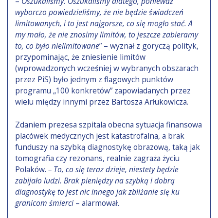
–
Oszukaliśmy. Oszukaliśmy dlatego, ponieważ
wyborczo powiedzieliśmy, że nie będzie świadczeń
limitowanych, i to jest najgorsze, co się mogło stać. A
my mało, że nie znosimy limitów, to jeszcze zabieramy
to, co było nielimitowane
” – wyznał z goryczą polityk,
przypominając, że zniesienie limitów
(wprowadzonych wcześniej w wybranych obszarach
przez PiS) było jednym z flagowych punktów
programu „100 konkretów” zapowiadanych przez
wielu między innymi przez Bartosza Arłukowicza.
Zdaniem prezesa szpitala obecna sytuacja finansowa
placówek medycznych jest katastrofalna, a brak
funduszy na szybką diagnostykę obrazową, taką jak
tomografia czy rezonans, realnie zagraża życiu
Polaków.
– To, co się teraz dzieje, niestety będzie
zabijało ludzi. Brak pieniędzy na szybką i dobrą
diagnostykę to jest nic innego jak zbliżanie się ku
granicom śmierci
– alarmował.