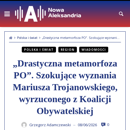
Skip
to
content
Polska i świat
„Drastyczna metamorfoza PO”. Szokujące wyznania Mariusza Trojanowskiego, wyrzuconego z Koalicji Obywatelskiej
POLSKA I ŚWIAT
REGION
WIADOMOŚCI
„Drastyczna metamorfoza
PO”. Szokujące wyznania
Mariusza Trojanowskiego,
wyrzuconego z Koalicji
Obywatelskiej
0
Grzegorz Adamczewski
08/06/2026
—