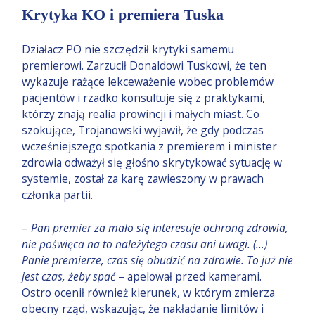
Krytyka KO i premiera Tuska
Działacz PO nie szczędził krytyki samemu
premierowi. Zarzucił Donaldowi Tuskowi, że ten
wykazuje rażące lekceważenie wobec problemów
pacjentów i rzadko konsultuje się z praktykami,
którzy znają realia prowincji i małych miast. Co
szokujące, Trojanowski wyjawił, że gdy podczas
wcześniejszego spotkania z premierem i minister
zdrowia odważył się głośno skrytykować sytuację w
systemie, został za karę zawieszony w prawach
członka partii.
–
Pan premier za mało się interesuje ochroną zdrowia,
nie poświęca na to należytego czasu ani uwagi. (…)
Panie premierze, czas się obudzić na zdrowie. To już nie
jest czas, żeby spać
– apelował przed kamerami.
Ostro ocenił również kierunek, w którym zmierza
obecny rząd, wskazując, że nakładanie limitów i