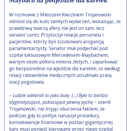
Maybach na podjeździe dla karetek
W rozmowie z Miłoszem Kłeczkiem Trojanowski
odniósł się do kulis tamtych wydarzeń, wskazując, że
prawdziwą twarzą afery nie jest on sam, lecz
senator Lentz. Przytoczył relacje personelu i
pacjentów, którzy byli zszokowani arogancją
parlamentarzysty. Senator miał podjechać pod
szpital luksusowym Mercedesem-Maybachem,
wartym około półtora miliona złotych, i zaparkować
go bezpośrednio na wjeździe dla karetek, co według
relacji ratowników medycznych utrudniało pracę
stacji pogotowia.
–
Ludzie odebrali to jako butę. (…) Było to bardzo
stygmatyzujące, pokazujące pewną pychę
– ocenił
Trojanowski, nie kryjąc oburzenia faktem, że
podczas gdy to polityk naruszył procedury,
konsekwencje finansowe w postaci gigantycznej
kary musi ponieść kierowany przez niego szpital