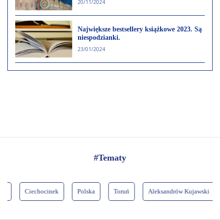
20/11/2024
Największe bestsellery książkowe 2023. Są
niespodzianki.
23/01/2024
#Tematy
Ciechocinek
Polska
Toruń
Aleksandrów Kujawski
Wł