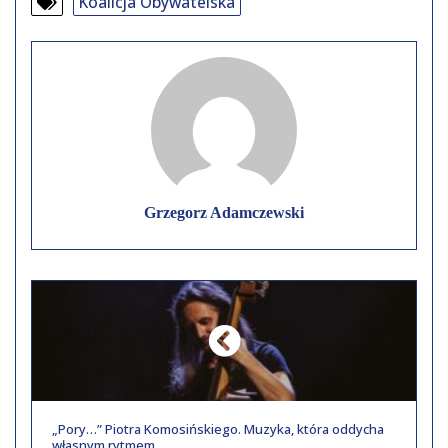
Koalicja Obywatelska
Grzegorz Adamczewski
„Pory…” Piotra Komosińskiego. Muzyka, która oddycha
własnym rytmem