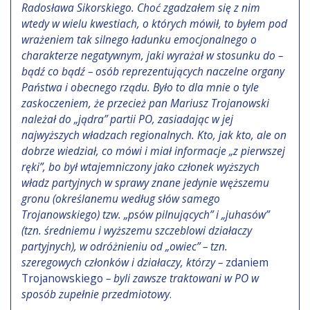
Radosława Sikorskiego. Choć zgadzałem się z nim
wtedy w wielu kwestiach, o których mówił, to byłem pod
wrażeniem tak silnego ładunku emocjonalnego o
charakterze negatywnym, jaki wyrażał w stosunku do –
bądź co bądź – osób reprezentujących naczelne organy
Państwa i obecnego rządu. Było to dla mnie o tyle
zaskoczeniem, że przecież pan Mariusz Trojanowski
należał do „jądra” partii PO, zasiadając w jej
najwyższych władzach regionalnych. Kto, jak kto, ale on
dobrze wiedział, co mówi i miał informacje „z pierwszej
ręki”, bo był wtajemniczony jako członek wyższych
władz partyjnych w sprawy znane jedynie węższemu
gronu (określanemu według słów samego
Trojanowskiego) tzw. „psów pilnujących” i „juhasów”
(tzn. średniemu i wyższemu szczeblowi działaczy
partyjnych), w odróżnieniu od „owiec” – tzn.
szeregowych członków i działaczy, którzy –
zdaniem
Trojanowskiego
– byli zawsze traktowani w PO w
sposób zupełnie przedmiotowy
.