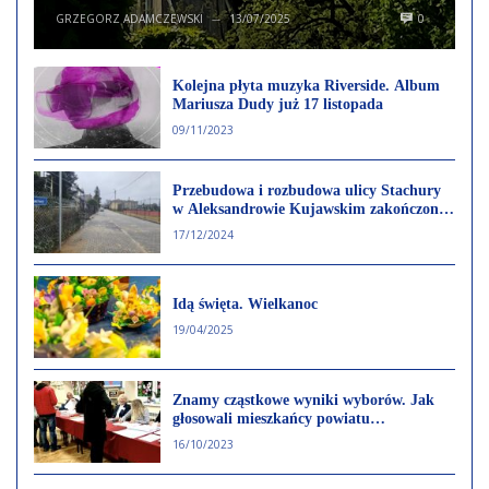
GRZEGORZ ADAMCZEWSKI
13/07/2025
0
—
Kolejna płyta muzyka Riverside. Album
Mariusza Dudy już 17 listopada
09/11/2023
Przebudowa i rozbudowa ulicy Stachury
w Aleksandrowie Kujawskim zakończona.
Remont sfinansowano w całości z budżetu
17/12/2024
Gminy Miejskiej
Idą święta. Wielkanoc
19/04/2025
Znamy cząstkowe wyniki wyborów. Jak
głosowali mieszkańcy powiatu
Aleksandrowskiego
16/10/2023