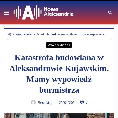
Skip
to
content
Wiadomości
Katastrofa budowlana w Aleksandrowie Kujawskim. Mamy wypowiedź burmistrza
WIADOMOŚCI
Katastrofa budowlana w
Aleksandrowie Kujawskim.
Mamy wypowiedź
burmistrza
0
Redaktor
25/01/2024
—