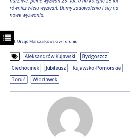
burzliwe, pełne wyzwań 25- lat, a na kolejne 25 lat
również wielu wyzwań. Dumy zadowolenia i siły na
nowe wyzwania.
Fot. Urząd Marszałkowski w Toruniu
Aleksandrów Kujawski
Bydgoszcz
Ciechocinek
Jubileusz
Kujawsko-Pomorskie
Toruń
Włocławek