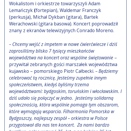
Wokalistom i orkiestrze towarzyszyli Adam
Lemańczyk
(
fortepian), Waldemar Franczyk
(perkusja), Michał Dykban (gitara), Bartek
Werachowski (gitara basowa). Koncert poprowadził
znany z ekranów telewizyjnych Conrado Moreno.
– Chcemy wejść z impetem w nowe ćwierćwiecze i dziś
zaprosiliśmy blisko 7 tysięcy mieszkańców
województwa na koncert oraz wspólne świętowanie
–
przywitał zebranych gości marszałek województwa
kujawsko – pomorskiego Piotr Całbecki.
– Będziemy
celebrować tą rocznicę. Jesteśmy zupełnie innym
społeczeństwem, kiedyś byliśmy trzema
województwami: bydgoskim, toruńskim i włocławskim. I
dziś udało się połączyć w jedno. Jesteśmy solidarną
społecznością, która wspólnie pomaga tym obszarom,
które wymagają wsparcia. Filharmonia Pomorska w
Bydgoszczy, najlepszy zespół – orkiestra w Polsce
przygotował dla nas ten koncert. Za nami bardzo