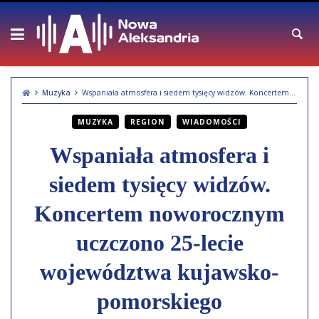
Skip
to
content
Muzyka
Wspaniała atmosfera i siedem tysięcy widzów. Koncertem noworocznym uczczono 25-lecie województwa kujawsko-pomorskiego
MUZYKA
REGION
WIADOMOŚCI
Wspaniała atmosfera i
siedem tysięcy widzów.
Koncertem noworocznym
uczczono 25-lecie
województwa kujawsko-
pomorskiego