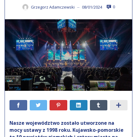
0
Grzegorz Adamczewski
08/01/2024
—
Nasze województwo zostało utworzone na
mocy ustawy z 1998 roku. Kujawsko-pomorskie
to 19 powiatów ziemskich i cztery miasta na