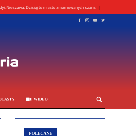
eszawa. Dzisiaj to miasto zmarnowanych szans
Kontrola
02/08/2026
DCASTY
WIDEO
POLECANE