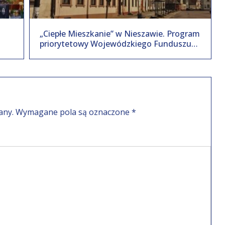
h
„Ciepłe Mieszkanie” w Nieszawie. Program
priorytetowy Wojewódzkiego Funduszu
Ochrony Środowiska i Gospodarki Wodnej
w Toruniu.
any.
Wymagane pola są oznaczone
*