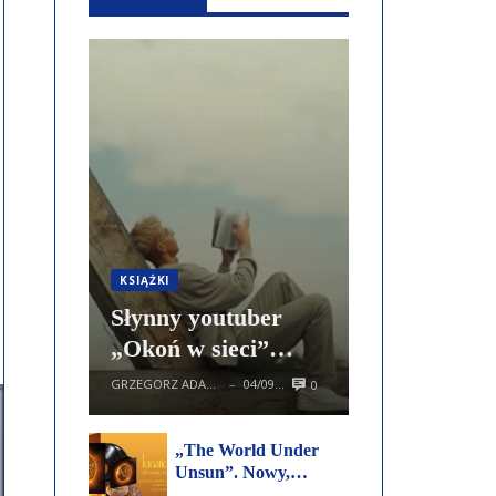
KSIĄŻKI
Słynny youtuber
„Okoń w sieci”
odwiedził
GRZEGORZ ADAMCZEWSKI
04/09/2025
0
—
Ciechocinek....
„The World Under
Unsun”. Nowy,
podwójny album