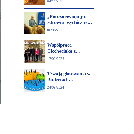
04/11/2025
Lunatic Soul
„Porozmawiajmy o
zdrowiu psychicznym
dzieci i młodzieży”.
06/06/2025
Konferencja w
Ciechocinku
Współpraca
Ciechocinka z
litewskimi
17/02/2025
Birsztanami.
Burmistrz
Trwają głosowania w
Ciechocinka, Jarosław
Budżetach
Jucewicz o planach
Obywatelskich.
współpracy
24/09/2024
Zobacz, jakie pomysły
mają mieszkańcy