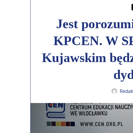
Jest porozum
KPCEN. W SP 
Kujawskim będz
dyd
Redak