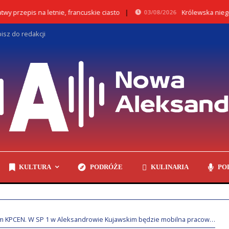
epis na letnie, francuskie ciasto
Królewska niegdyś Ni
03/08/2026
isz do redakcji
KULTURA
PODRÓŻE
KULINARIA
PO
CEN. W SP 1 w Aleksandrowie Kujawskim będzie mobilna pracownia dydaktyczna