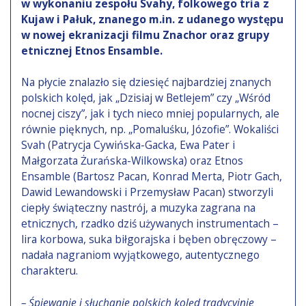
w wykonaniu zespołu Svahy, folkowego tria z
Kujaw i Pałuk, znanego m.in. z udanego występu
w nowej ekranizacji filmu Znachor oraz grupy
etnicznej Etnos Ensamble.
Na płycie znalazło się dziesięć najbardziej znanych
polskich kolęd, jak „Dzisiaj w Betlejem” czy „Wśród
nocnej ciszy”, jak i tych nieco mniej popularnych, ale
równie pięknych, np. „Pomaluśku, Józofie”. Wokaliści
Svah (Patrycja Cywińska-Gacka, Ewa Pater i
Małgorzata Żurańska-Wilkowska) oraz Etnos
Ensamble (Bartosz Pacan, Konrad Merta, Piotr Gach,
Dawid Lewandowski i Przemysław Pacan) stworzyli
ciepły świąteczny nastrój, a muzyka zagrana na
etnicznych, rzadko dziś używanych instrumentach –
lira korbowa, suka biłgorajska i bęben obręczowy –
nadała nagraniom wyjątkowego, autentycznego
charakteru.
– Śpiewanie i słuchanie polskich kolęd tradycyjnie