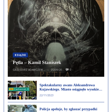
KSIĄŻKI
Pętla – Kamil Staniszek
GRZEGORZ ADAMCZEWSKI
05/09/2023
0
—
Spektakularny awans Aleksandrowa
Kujawskiego. Miasto osiągnęło wysokie
pozycje wśród miast powiatowych
22/11/2023
Policja apeluje, by zgłaszać przypadki