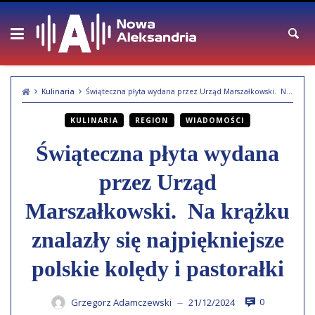
Skip
to
content
Kulinaria
Świąteczna płyta wydana przez Urząd Marszałkowski. Na krążku znalazły się najpiękniejsze polskie kolędy i pastorałki
KULINARIA
REGION
WIADOMOŚCI
Świąteczna płyta wydana
przez Urząd
Marszałkowski. Na krążku
znalazły się najpiękniejsze
polskie kolędy i pastorałki
0
Grzegorz Adamczewski
21/12/2024
—